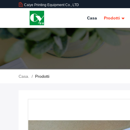
Caiye Printing Equipment Co., LTD
Casa
Prodotti
Casa.
/
Prodotti