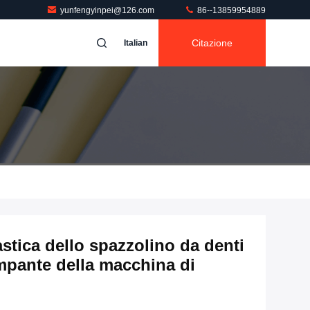
yunfengyinpei@126.com
86--13859954889
Citazione
Italian
astica dello spazzolino da denti
ampante della macchina di