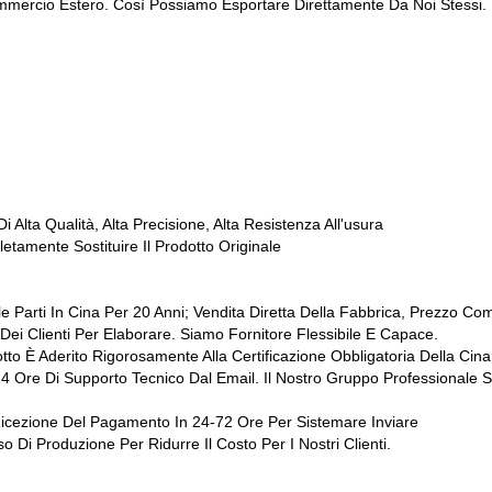
mmercio Estero. Così Possiamo Esportare Direttamente Da Noi Stessi.
Alta Qualità, Alta Precisione, Alta Resistenza All'usura
amente Sostituire Il Prodotto Originale
e Parti In Cina Per 20 Anni; Vendita Diretta Della Fabbrica, Prezzo Com
Dei Clienti Per Elaborare. Siamo Fornitore Flessibile E Capace.
otto È Aderito Rigorosamente Alla Certificazione Obbligatoria Della C
: 24 Ore Di Supporto Tecnico Dal Email. Il Nostro Gruppo Professionale
icezione Del Pagamento In 24-72 Ore Per Sistemare Inviare
 Di Produzione Per Ridurre Il Costo Per I Nostri Clienti.