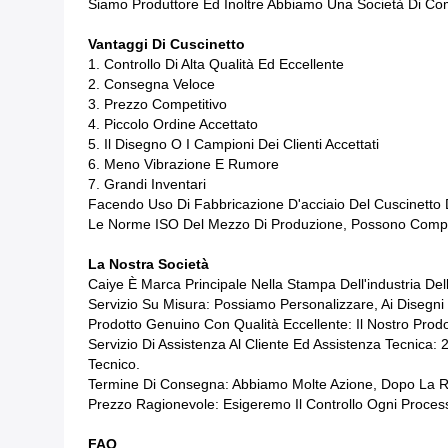
Siamo Produttore Ed Inoltre Abbiamo Una Società Di Co
Vantaggi Di Cuscinetto
1. Controllo Di Alta Qualità Ed Eccellente
2. Consegna Veloce
3. Prezzo Competitivo
4. Piccolo Ordine Accettato
5. Il Disegno O I Campioni Dei Clienti Accettati
6. Meno Vibrazione E Rumore
7. Grandi Inventari
Facendo Uso Di Fabbricazione D'acciaio Del Cuscinetto Di 
Le Norme ISO Del Mezzo Di Produzione, Possono Complet
La Nostra Società
Caiye È Marca Principale Nella Stampa Dell'industria Dell
Servizio Su Misura: Possiamo Personalizzare, Ai Disegni 
Prodotto Genuino Con Qualità Eccellente: Il Nostro Prod
Servizio Di Assistenza Al Cliente Ed Assistenza Tecnica
Tecnico.
Termine Di Consegna: Abbiamo Molte Azione, Dopo La R
Prezzo Ragionevole: Esigeremo Il Controllo Ogni Processo
FAQ