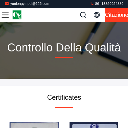
yunfengyinpei@126.com
86--13859954889
Citazion
Controllo Della Qualità
Certificates