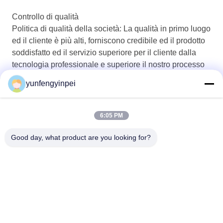
Controllo di qualità
Politica di qualità della società: La qualità in primo luogo
ed il cliente è più alti, forniscono credibile ed il prodotto
soddisfatto ed il servizio superiore per il cliente dalla
tecnologia professionale e superiore il nostro processo
di fabbricazione di quality.all sono conformemente alle
yunfengyinpei
norme ISO9002.
6:05 PM
Good day, what product are you looking for?
Caiye Printing Equipment Co., LTD
yunfengyinpei@126.com
86--13859954889
Stanza 101, nessun 155, Do
ngpu Yili, distretto di Siming,