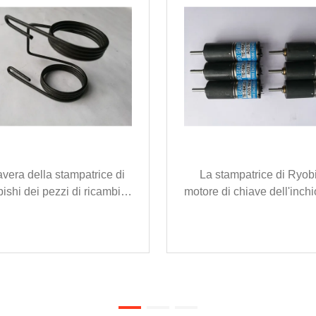
vera della stampatrice di
La stampatrice di Ryobi
ishi dei pezzi di ricambio
motore di chiave dell'inchi
 stampatrice di Mitsubishi
Ryobi di rendimento el
parte TE-16KJ2-12-5