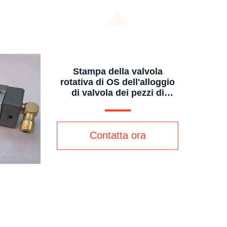
Stampa della valvola
rotativa di OS dell'alloggio
di valvola dei pezzi di
ricambio C5.028.302F
C5.028.302
Contatta ora