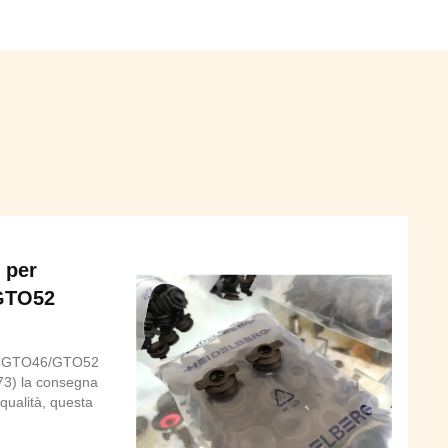
 per
GTO52
rg GTO46/GTO52
073) la consegna
qualità, questa