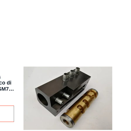
a
co di
.SM74
o