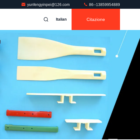
yunfengyinpei@126.com
86--13859954889
Citazione
Italian