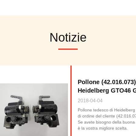
Notizie
Pollone (42.016.073)
Heidelberg GTO46 
2018-04-04
Pollone tedesco di Heidelbe
di ordine del cliente (42.016.
Se avete bisogno della buona 
è la vostra migliore scelta.