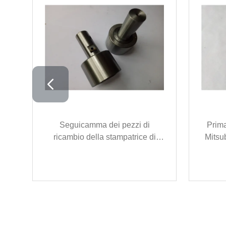
ei
Seguicamma dei pezzi di
Prima
4
ricambio della stampatrice di
Mitsub
Komori che sopporta
della
KRX18X40X69.5mm