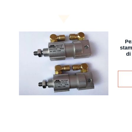
Pe
stam
di
SM10