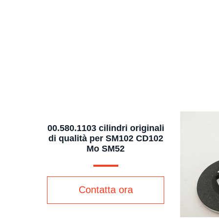
00.580.1103 cilindri originali
di qualità per SM102 CD102
Mo SM52
Contatta ora