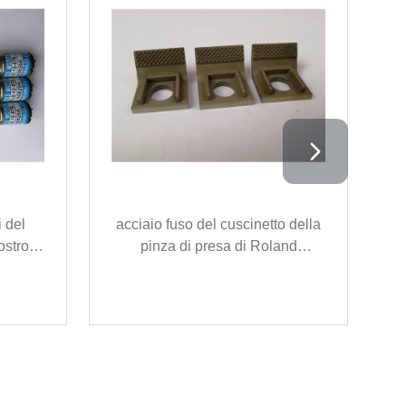
 del
acciaio fuso del cuscinetto della
ostro di
pinza di presa di Roland
R
evato
dell'uomo dei pezzi di ricambio
76
della stampante di 05A5050
Roland