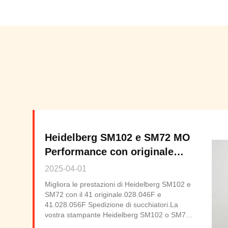
Heidelberg SM102 e SM72 MO
Performance con originale
41.028.046F e 41.028.056F
2025-04-01
Spedizione di succhiatori.
Migliora le prestazioni di Heidelberg SM102 e
SM72 con il 41 originale.028.046F e
41.028.056F Spedizione di succhiatori.La
vostra stampante Heidelberg SM102 o SM72
mostra segni di usura?Siamo specializzati in