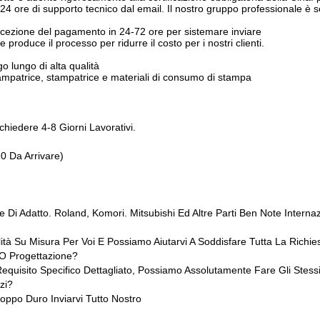
: 24 ore di supporto tecnico dal email. Il nostro gruppo professionale è
icezione del pagamento in 24-72 ore per sistemare inviare
produce il processo per ridurre il costo per i nostri clienti.
go
lungo di
alta qualità
tampatrice, stampatrice e materiali di consumo di stampa
hiedere 4-8 Giorni Lavorativi.
0 Da Arrivare)
e Di Adatto. Roland, Komori. Mitsubishi Ed Altre Parti Ben Note Interna
alità Su Misura Per Voi E Possiamo Aiutarvi A Soddisfare Tutta La Rich
 O Progettazione?
uisito Specifico Dettagliato, Possiamo Assolutamente Fare Gli Stessi
zi?
oppo Duro Inviarvi Tutto Nostro