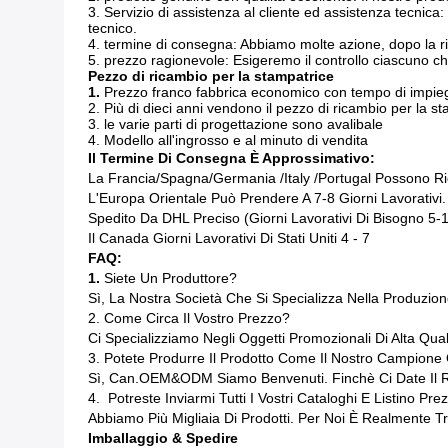
3. Servizio di assistenza al cliente ed assistenza tecnica
tecnico.
4. termine di consegna: Abbiamo molte azione, dopo la r
5. prezzo ragionevole: Esigeremo il controllo ciascuno che 
Pezzo di ricambio per la stampatrice
1.
Prezzo franco fabbrica economico con
tempo di impie
2.
Più di dieci anni vendono il pezzo di ricambio per la s
3. le varie parti di progettazione sono avalibale
4. Modello all'ingrosso e al minuto di vendita
Il Termine Di Consegna È Approssimativo:
La Francia/Spagna/Germania /Italy /Portugal Possono Ric
L'Europa Orientale Può Prendere A 7-8 Giorni Lavorativi.
Spedito Da DHL Preciso (giorni Lavorativi Di Bisogno 5-1
Il Canada Giorni Lavorativi Di
Stati Uniti
4 - 7
FAQ:
1.
Siete Un Produttore?
Sì, La Nostra Società Che Si Specializza Nella Produzion
2.
Come Circa Il Vostro Prezzo?
Ci Specializziamo Negli Oggetti Promozionali Di Alta Qu
3. Potete Produrre Il Prodotto Come Il Nostro Campione
Sì, Can.OEM&ODM Siamo Benvenuti. Finchè Ci Date Il Req
4. Potreste Inviarmi Tutti I Vostri Cataloghi E Listino Prez
Abbiamo Più Migliaia Di Prodotti. Per Noi È Realmente Tr
Imballaggio & Spedire