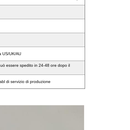
i a US/UK/AU
uò essere spedito in 24-48 ore dopo il
abl di servizio di produzione