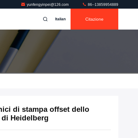
yunfengyinpei@126.com
86--13859954889
Citazione
Italian
ici di stampa offset dello
 di Heidelberg