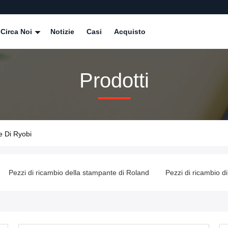
Circa Noi
Notizie
Casi
Acquisto
Prodotti
e Di Ryobi
i Roland
Pezzi di ricambio di KBA
Parti della piegatrice
Ma