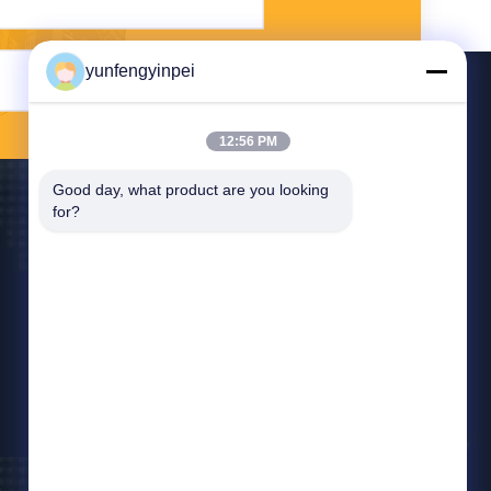
yunfengyinpei
Invii
12:56 PM
Good day, what product are you looking 
for?
Contattaci
yunfengyinpei@126.com
86--13859954889
Stanza 101, nessun 155, Dongpu Yili, distretto di
Siming, Xiamen, provincia del Fujian, Cina