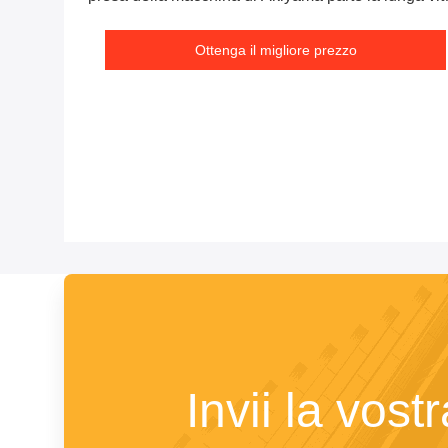
superiore
Ottenga il migliore prezzo
Invii la vost