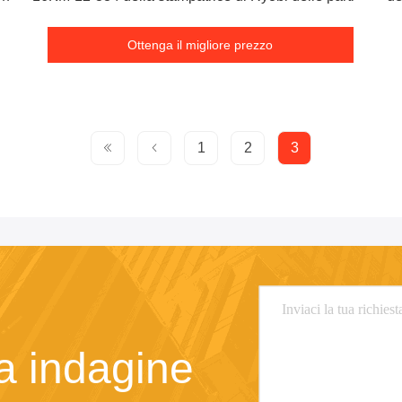
T
Ottenga il migliore prezzo
1
2
3
ra indagine