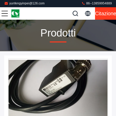
yunfengyinpei@126.com
86--13859954889
Citazion
Prodotti