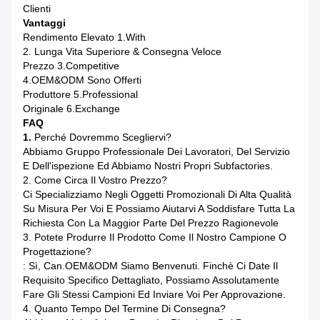
Clienti
Vantaggi
Rendimento Elevato 1.With
2. Lunga Vita Superiore & Consegna Veloce
Prezzo 3.Competitive
4.OEM&ODM Sono Offerti
Produttore 5.Professional
Originale 6.Exchange
FAQ
1.
Perché Dovremmo Scegliervi?
Abbiamo Gruppo Professionale Dei Lavoratori, Del Servizio
E Dell'ispezione Ed Abbiamo Nostri Propri Subfactories.
2. Come Circa Il Vostro Prezzo?
Ci Specializziamo Negli Oggetti Promozionali Di Alta Qualità
Su Misura Per Voi E Possiamo Aiutarvi A Soddisfare Tutta La
Richiesta Con La Maggior Parte Del Prezzo Ragionevole
3. Potete Produrre Il Prodotto Come Il Nostro Campione O
Progettazione?
: Sì, Can.OEM&ODM Siamo Benvenuti. Finchè Ci Date Il
Requisito Specifico Dettagliato, Possiamo Assolutamente
Fare Gli Stessi Campioni Ed Inviare Voi Per Approvazione.
4. Quanto Tempo Del Termine Di Consegna?