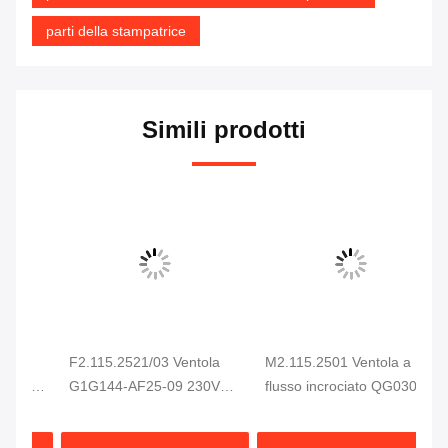
parti della stampatrice
Simili prodotti
F2.115.2521/03 Ventola
M2.115.2501 Ventola a
He
pa
G1G144-AF25-09 230VAC
flusso incrociato QG030-
C5
e
94W Per Macchina da
353/14 Ventola di
Ar
Stampa CD102 SM102
raffreddamento per
Pa