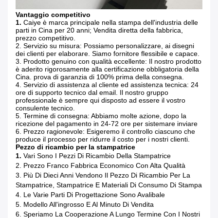
Vantaggio competitivo
1.
Caiye è marca principale nella stampa dell'industria delle
parti in Cina per 20 anni; Vendita diretta della fabbrica,
prezzo competitivo.
2. Servizio su misura: Possiamo personalizzare, ai disegni
dei clienti per elaborare. Siamo fornitore flessibile e capace.
3. Prodotto genuino con qualità eccellente: Il nostro prodotto
è aderito rigorosamente alla certificazione obbligatoria della
Cina. prova di garanzia di 100% prima della consegna.
4. Servizio di assistenza al cliente ed assistenza tecnica: 24
ore di supporto tecnico dal email. Il nostro gruppo
professionale è sempre qui disposto ad essere il vostro
consulente tecnico.
5. Termine di consegna: Abbiamo molte azione, dopo la
ricezione del pagamento in 24-72 ore per sistemare inviare
6. Prezzo ragionevole: Esigeremo il controllo ciascuno che
produce il processo per ridurre il costo per i nostri clienti.
Pezzo di ricambio per la stampatrice
1.
Vari Sono I Pezzi Di Ricambio Della Stampatrice
2. Prezzo Franco Fabbrica Economico Con Alta Qualità
3. Più Di Dieci Anni Vendono Il Pezzo Di Ricambio Per La
Stampatrice, Stampatrice E Materiali Di Consumo Di Stampa
4. Le Varie Parti Di Progettazione Sono Avalibale
5. Modello All'ingrosso E Al Minuto Di Vendita
6. Speriamo La Cooperazione A Lungo Termine Con I Nostri