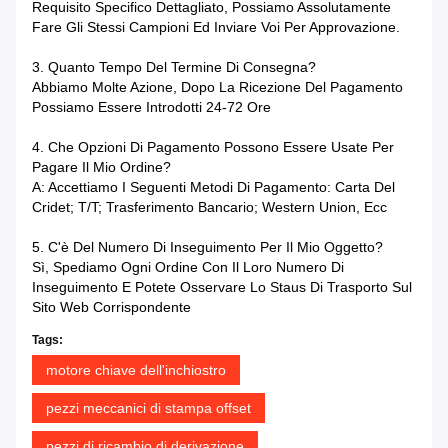
Requisito Specifico Dettagliato, Possiamo Assolutamente
Fare Gli Stessi Campioni Ed Inviare Voi Per Approvazione.
3.
Quanto Tempo Del Termine Di Consegna?
Abbiamo Molte Azione, Dopo La Ricezione Del Pagamento
Possiamo Essere Introdotti 24-72 Ore
4.
Che Opzioni Di Pagamento Possono Essere Usate Per
Pagare Il Mio Ordine?
A: Accettiamo I Seguenti Metodi Di Pagamento: Carta Del
Cridet; T/T; Trasferimento Bancario; Western Union, Ecc
5.
C'è Del Numero Di Inseguimento Per Il Mio Oggetto?
Sì, Spediamo Ogni Ordine Con Il Loro Numero Di
Inseguimento E Potete Osservare Lo Staus Di Trasporto Sul
Sito Web Corrispondente
Tags:
motore chiave dell'inchiostro
pezzi meccanici di stampa offset
pezzi di ricambio di derivazione