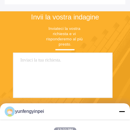
Invii la vostra indagine
Inviateci la vostra 
richiesta e vi 
risponderemo al più 
presto.
Invii
yunfengyinpei