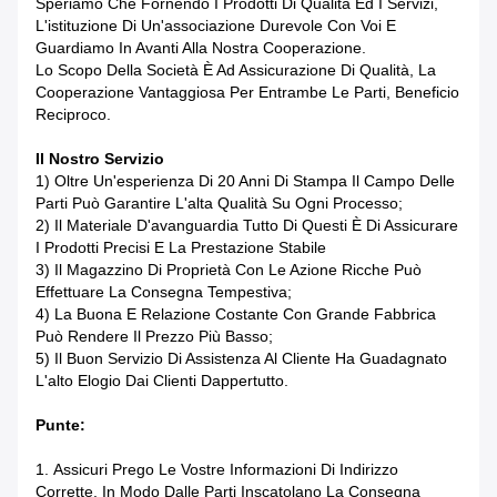
Speriamo Che Fornendo I Prodotti Di Qualità Ed I Servizi,
L'istituzione Di Un'associazione Durevole Con Voi E
Guardiamo In Avanti Alla Nostra Cooperazione.
Lo Scopo Della Società È Ad Assicurazione Di Qualità, La
Cooperazione Vantaggiosa Per Entrambe Le Parti, Beneficio
Reciproco.
Il Nostro Servizio
1) Oltre Un'esperienza Di 20 Anni Di Stampa Il Campo Delle
Parti Può Garantire L'alta Qualità Su Ogni Processo;
2) Il Materiale D'avanguardia Tutto Di Questi È Di Assicurare
I Prodotti Precisi E La Prestazione Stabile
3) Il Magazzino Di Proprietà Con Le Azione Ricche Può
Effettuare La Consegna Tempestiva;
4) La Buona E Relazione Costante Con Grande Fabbrica
Può Rendere Il Prezzo Più Basso;
5) Il Buon Servizio Di Assistenza Al Cliente Ha Guadagnato
L'alto Elogio Dai Clienti Dappertutto.
Punte:
1.
Assicuri Prego Le Vostre Informazioni Di Indirizzo
Corrette, In Modo Dalle Parti Inscatolano La Consegna