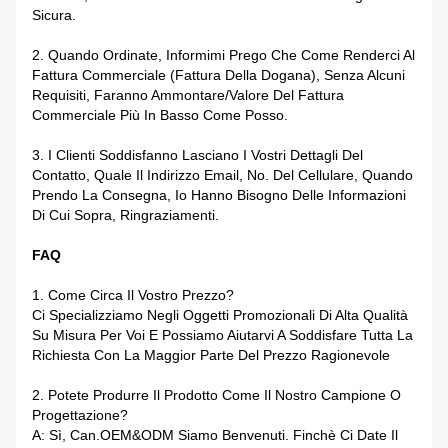
Sicura.
2.
Quando Ordinate, Informimi Prego Che Come Renderci Al
Fattura Commerciale (fattura Della Dogana), Senza Alcuni
Requisiti, Faranno Ammontare/valore Del Fattura
Commerciale Più In Basso Come Posso.
3.
I Clienti Soddisfanno Lasciano I Vostri Dettagli Del
Contatto, Quale Il Indirizzo Email, No. Del Cellulare, Quando
Prendo La Consegna, Io Hanno Bisogno Delle Informazioni
Di Cui Sopra, Ringraziamenti.
FAQ
1.
Come Circa Il Vostro Prezzo?
Ci Specializziamo Negli Oggetti Promozionali Di Alta Qualità
Su Misura Per Voi E Possiamo Aiutarvi A Soddisfare Tutta La
Richiesta Con La Maggior Parte Del Prezzo Ragionevole
2.
Potete Produrre Il Prodotto Come Il Nostro Campione O
Progettazione?
A: Sì, Can.OEM&ODM Siamo Benvenuti. Finchè Ci Date Il