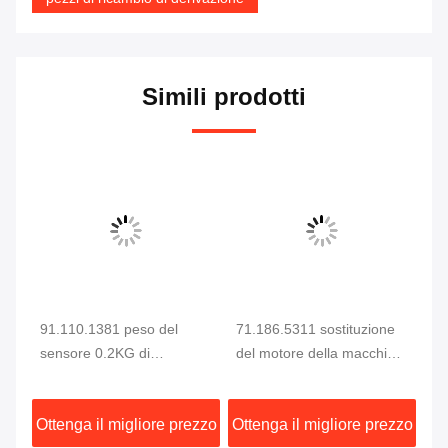
Simili prodotti
91.110.1381 peso del
71.186.5311 sostituzione
So
sensore 0.2KG di
del motore della macchina
in
et
pressione di Heidelberg
di stampa offset di
71
i
del sensore di Heidelberg
Heidelberg
of
zzo
Ottenga il migliore prezzo
Ottenga il migliore prezzo
Ot