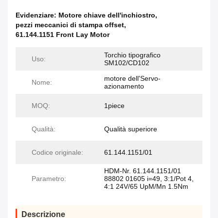
Evidenziare:
Motore chiave dell'inchiostro
,
pezzi meccanici di stampa offset
,
61.144.1151 Front Lay Motor
Torchio tipografico
Uso:
SM102/CD102
motore dell'Servo-
Nome:
azionamento
MOQ:
1piece
Qualità:
Qualità superiore
Codice originale:
61.144.1151/01
HDM-Nr. 61.144.1151/01
Parametro:
88802 01605 i=49, 3:1/Pot 4,
4:1 24V/65 UpM/Mn 1.5Nm
Descrizione