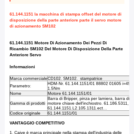
61.144.1151 la macchina di stampa offset del motore di
disposizione della parte anteriore parte il servo motore
di azionamento SM102
61.144.1151 Motore Di Azionamento Dei Pezzi Di
Ricambio SM102 Del Motore Di Disposizione Della Parte
Anteriore Servo
Informazioni
Marca commerciale
CD102. SM102.
stampatrice
HDM-Nr. 61.144.1151/01 88802 01605 i=49, 
Parametro:
1.5Nm
Nome
Motore 61.144.1151/01
Barra di Bripper, pinza per lamiera, barra di 
Gamma di prodotti
motore chiave dell'inchiostro. 61.186.5311, 7
61.144.1151.L2.105.1311.ect…
Codice originale
61.144.1151/01
VANTAGGIO COMPETITIVO
1.
Caiye è marca principale nella stampa dell'industria delle