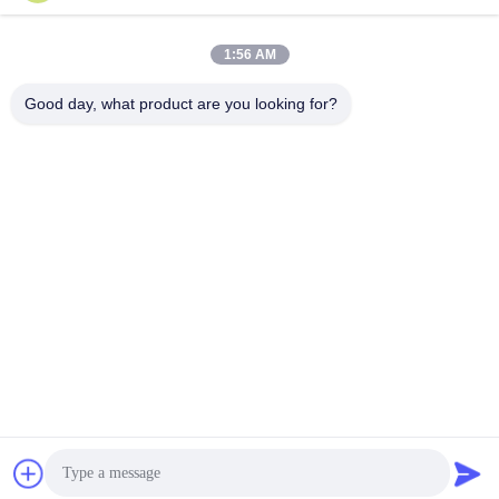
1:56 AM
Good day, what product are you looking for?
Caiye Printing Equipment Co., LTD
yunfengyinpei@126.com
86--13859954889
Stanza 101, nessun 155, Do
ngpu Yili, distretto di Siming,
Xiamen, provincia del Fujia
n, Cina
Cina Buona qualità Pezzi di ricambio di stampa offset Fornitore. 2026
offsetprintingmachinespareparts.com . Tutti i diritti riservati.