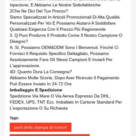
Ispezione, E Abbiamo Le Nostre Sottofabbriche.
2Che Ne Dici Del Tuo Prezzo?
Siamo Specializzati In Articoli Promozionali Di Alta Qualità
Personalizzati Per Voi E Possiamo Aiutarvi A Soddisfare
Qualsiasi Esigenza Con Il Prezzo Più Ragionevole
3. Q:Puoi Produrre Il Prodotto Come Il Nostro Campione O
Disegno?
A: Sì, Possiamo.OEM&ODM Sono I Benvenuti. Finché Ci
Fornisci Il Requisito Specifico Dettagliato, Possiamo
Assolutamente Fare Gli Stessi Campioni E Inviarli Per
L'approvazione.
4D: Quanto Dura La Consegna?
Abbiamo Molte Scorte, Dopo Aver Ricevuto Il Pagamento
Può Essere Inviato In 24-72 Ore
Imballaggio E Spedizione
Spedizione Via Mare O Via Aerea Espresso Da DHL,
FEDEX, UPS, TNT Ecc. Imballato In Cartone Standard Per
L'esportazione O Su Richiesta
Tags:
parti della stampa di komori