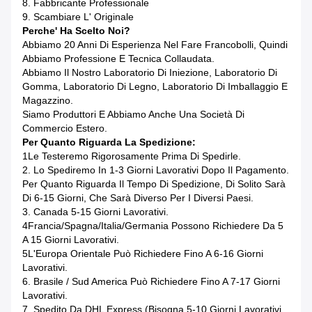
8. Fabbricante Professionale
9. Scambiare L' Originale
Perche' Ha Scelto Noi?
Abbiamo 20 Anni Di Esperienza Nel Fare Francobolli, Quindi
Abbiamo Professione E Tecnica Collaudata.
Abbiamo Il Nostro Laboratorio Di Iniezione, Laboratorio Di
Gomma, Laboratorio Di Legno, Laboratorio Di Imballaggio E
Magazzino.
Siamo Produttori E Abbiamo Anche Una Società Di
Commercio Estero.
Per Quanto Riguarda La Spedizione:
1Le Testeremo Rigorosamente Prima Di Spedirle.
2. Lo Spediremo In 1-3 Giorni Lavorativi Dopo Il Pagamento.
Per Quanto Riguarda Il Tempo Di Spedizione, Di Solito Sarà
Di 6-15 Giorni, Che Sarà Diverso Per I Diversi Paesi.
3. Canada 5-15 Giorni Lavorativi.
4Francia/Spagna/Italia/Germania Possono Richiedere Da 5
A 15 Giorni Lavorativi.
5L'Europa Orientale Può Richiedere Fino A 6-16 Giorni
Lavorativi.
6. Brasile / Sud America Può Richiedere Fino A 7-17 Giorni
Lavorativi.
7. Spedito Da DHL Express (bisogna 5-10 Giorni Lavorativi