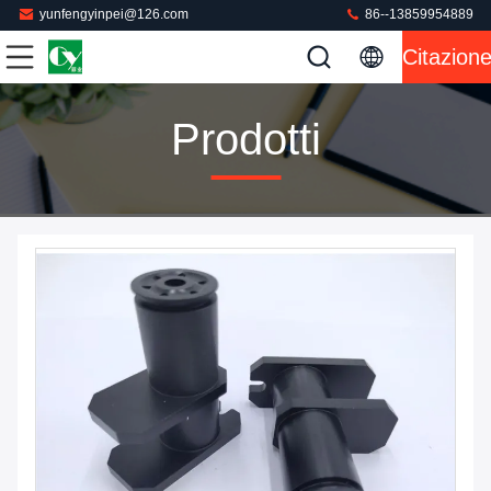
yunfengyinpei@126.com
86--13859954889
Citazion
Prodotti