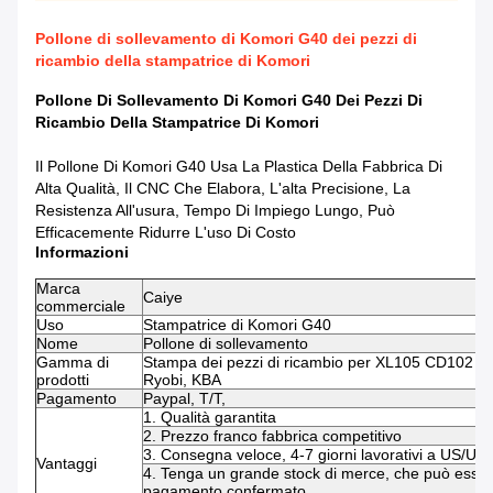
Pollone di sollevamento di Komori G40 dei pezzi di
ricambio della stampatrice di Komori
Pollone Di Sollevamento Di Komori G40 Dei Pezzi Di
Ricambio Della Stampatrice Di Komori
Il Pollone Di Komori G40 Usa La Plastica Della Fabbrica Di
Alta Qualità, Il CNC Che Elabora, L'alta Precisione, La
Resistenza All'usura, Tempo Di Impiego Lungo, Può
Efficacemente Ridurre L'uso Di Costo
Informazioni
Marca
Caiye
commerciale
Uso
Stampatrice di Komori G40
Nome
Pollone di sollevamento
Gamma di
Stampa dei pezzi di ricambio per XL105 CD102 Ro
prodotti
Ryobi, KBA
Pagamento
Paypal, T/T,
1. Qualità garantita
2. Prezzo franco fabbrica competitivo
3. Consegna veloce, 4-7 giorni lavorativi a US/UK
Vantaggi
4. Tenga un grande stock di merce, che può essere
pagamento confermato