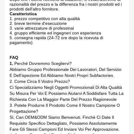
razionalità del prezzo e la differenza fra i nostri prodotti ed i
prodotti dell'altro fornitore.
Caratteristica
1. prezzo competitivo con alta qualità
2. breve termine d'esecuzione
3. varie attrezzature di professinal
4. gruppo efficiente ed ingegneri con esperienza
5. consegna rapida (24-72 ore dopo la ricevuta di
pagamento)
FAQ
1.
Perché Dovremmo Scegliervi?
Abbiamo Gruppo Professionale Dei Lavoratori, Del Servizio
E Dell'ispezione Ed Abbiamo Nostri Propri Subfactories.
2. Come Circa Il Vostro Prezzo?
Ci Specializziamo Negli Oggetti Promozionali Di Alta Qualità
Su Misura Per Voi E Possiamo Aiutarvi A Soddisfare Tutta La
Richiesta Con La Maggior Parte Del Prezzo Ragionevole
3. Potete Produrre Il Prodotto Come Il Nostro Campione O
Progettazione?
Sì, Can.OEM&ODM Siamo Benvenuti. Finchè Ci Date Il
Requisito Specifico Dettagliato, Possiamo Assolutamente
Fare Gli Stessi Campioni Ed Inviare Voi Per Approvazione.