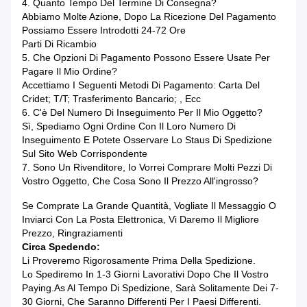
4. Quanto Tempo Del Termine Di Consegna?
Abbiamo Molte Azione, Dopo La Ricezione Del Pagamento
Possiamo Essere Introdotti 24-72 Ore
Parti Di Ricambio
5. Che Opzioni Di Pagamento Possono Essere Usate Per
Pagare Il Mio Ordine?
Accettiamo I Seguenti Metodi Di Pagamento: Carta Del
Cridet; T/T; Trasferimento Bancario; , Ecc
6. C'è Del Numero Di Inseguimento Per Il Mio Oggetto?
Sì, Spediamo Ogni Ordine Con Il Loro Numero Di
Inseguimento E Potete Osservare Lo Staus Di Spedizione
Sul Sito Web Corrispondente
7. Sono Un Rivenditore, Io Vorrei Comprare Molti Pezzi Di
Vostro Oggetto, Che Cosa Sono Il Prezzo All'ingrosso?
Se Comprate La Grande Quantità, Vogliate Il Messaggio O
Inviarci Con La Posta Elettronica, Vi Daremo Il Migliore
Prezzo, Ringraziamenti
Circa Spedendo:
Li Proveremo Rigorosamente Prima Della Spedizione.
Lo Spediremo In 1-3 Giorni Lavorativi Dopo Che Il Vostro
Paying.as Al Tempo Di Spedizione, Sarà Solitamente Dei 7-
30 Giorni, Che Saranno Differenti Per I Paesi Differenti.