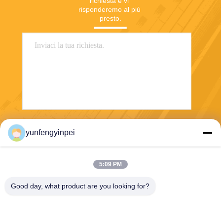
richiesta e vi 
risponderemo al più 
presto.
Invii
yunfengyinpei
5:09 PM
Good day, what product are you looking for?
Caiye Printing Equipment Co., LTD