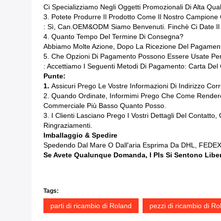
Ci Specializziamo Negli Oggetti Promozionali Di Alta Qu
3. Potete Produrre Il Prodotto Come Il Nostro Campione
: Sì, Can.OEM&ODM Siamo Benvenuti. Finchè Ci Date Il R
4. Quanto Tempo Del Termine Di Consegna?
Abbiamo Molte Azione, Dopo La Ricezione Del Pagament
5. Che Opzioni Di Pagamento Possono Essere Usate Per
: Accettiamo I Seguenti Metodi Di Pagamento: Carta Del C
Punte:
1.
Assicuri Prego Le Vostre Informazioni Di Indirizzo Co
2. Quando Ordinate, Informimi Prego Che Come Renderci 
Commerciale Più Basso Quanto Posso.
3. I Clienti Lasciano Prego I Vostri Dettagli Del Contat
Ringraziamenti.
Imballaggio & Spedire
Spedendo Dal Mare O Dall'aria Esprima Da DHL, FEDEX,
Se Avete Qualunque Domanda, I Pls Si Sentono Libero
Tags:
parti di ricambio di Roland
pezzi di ricambio di R