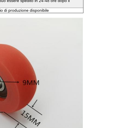
uò essere spedito in 24-48 ore dopo il
io di produzione disponibile