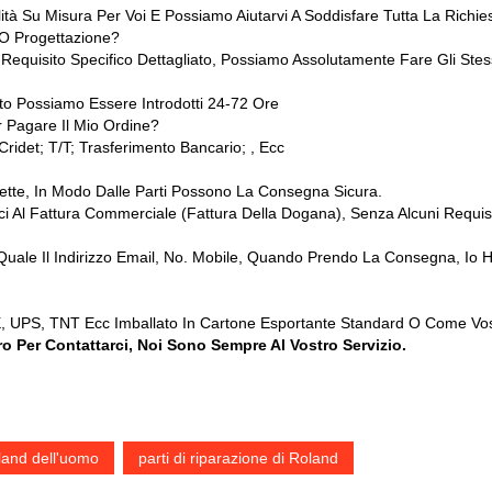
alità Su Misura Per Voi E Possiamo Aiutarvi A Soddisfare Tutta La Rich
 O Progettazione?
equisito Specifico Dettagliato, Possiamo Assolutamente Fare Gli Stes
o Possiamo Essere Introdotti 24-72 Ore
 Pagare Il Mio Ordine?
ridet; T/T; Trasferimento Bancario; , Ecc
rrette, In Modo Dalle Parti Possono La Consegna Sicura.
Al Fattura Commerciale (fattura Della Dogana), Senza Alcuni Requisi
to, Quale Il Indirizzo Email, No. Mobile, Quando Prendo La Consegna, Io
 UPS, TNT Ecc Imballato In Cartone Esportante Standard O Come Vos
 Per Contattarci, Noi Sono Sempre Al Vostro Servizio.
oland dell'uomo
parti di riparazione di Roland