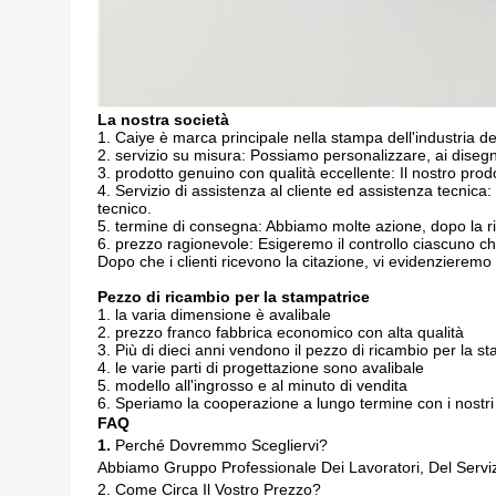
La nostra società
1. Caiye è marca principale nella stampa dell'industria del
2. servizio su misura: Possiamo personalizzare, ai disegni
3. prodotto genuino con qualità eccellente: Il nostro pro
4. Servizio di assistenza al cliente ed assistenza tecnica
tecnico.
5. termine di consegna: Abbiamo molte azione, dopo la r
6. prezzo ragionevole: Esigeremo il controllo ciascuno che 
Dopo che i clienti ricevono la citazione, vi evidenzieremo la
Pezzo di ricambio per la stampatrice
1. la varia dimensione è avalibale
2. prezzo franco fabbrica economico con alta qualità
3. Più di dieci anni vendono il pezzo di ricambio per la 
4. le varie parti di progettazione sono avalibale
5. modello all'ingrosso e al minuto di vendita
6. Speriamo la cooperazione a lungo termine con i nostri 
FAQ
1.
Perché Dovremmo Scegliervi?
Abbiamo Gruppo Professionale Dei Lavoratori, Del Serviz
2. Come Circa Il Vostro Prezzo?