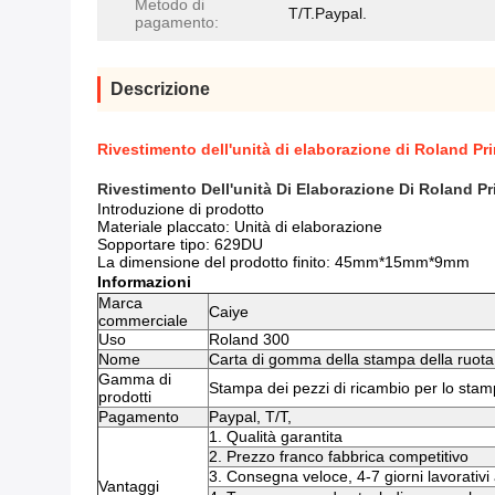
Metodo di
T/T.Paypal.
pagamento:
Descrizione
Rivestimento dell'unità di elaborazione di Roland Pr
Rivestimento Dell'unità Di Elaborazione Di Roland 
Introduzione di prodotto
Materiale placcato: Unità di elaborazione
Sopportare tipo: 629DU
La dimensione del prodotto finito: 45mm*15mm*9mm
Informazioni
Marca
Caiye
commerciale
Uso
Roland 300
Nome
Carta di gomma della stampa della ruota
Gamma di
Stampa dei pezzi di ricambio per lo sta
prodotti
Pagamento
Paypal, T/T,
1. Qualità garantita
2. Prezzo franco fabbrica competitivo
3. Consegna veloce, 4-7 giorni lavorativ
Vantaggi