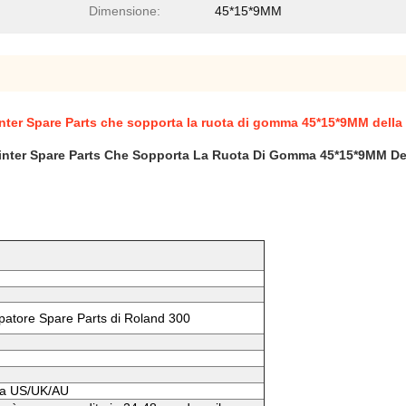
Dimensione:
45*15*9MM
inter Spare Parts che sopporta la ruota di gomma 45*15*9MM della
Printer Spare Parts Che Sopporta La Ruota Di Gomma 45*15*9MM De
mpatore Spare Parts di Roland 300
i a US/UK/AU