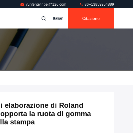
yunfengyinpei@126.com
86--13859954889
Citazione
Italian
di elaborazione di Roland
sopporta la ruota di gomma
lla stampa