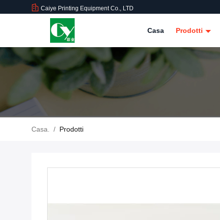
Caiye Printing Equipment Co., LTD
Casa
Prodotti
Casa.
/
Prodotti