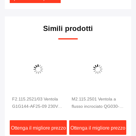
Simili prodotti
F2.115.2521/03 Ventola
M2.115.2501 Ventola a
He
pa
G1G144-AF25-09 230VAC
flusso incrociato QG030-
C5
e
94W Per Macchina da
353/14 Ventola di
Ar
Stampa CD102 SM102
raffreddamento per
Pa
zzo
Ottenga il migliore prezzo
Ottenga il migliore prezzo
Ot
CD74 SM74 XL75
armadio elettrico per
S
macchina da stampa