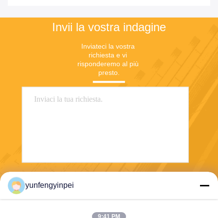
Heidelberg
Invii la vostra indagine
Inviateci la vostra 
richiesta e vi 
risponderemo al più 
presto.
Invii
yunfengyinpei
9:41 PM