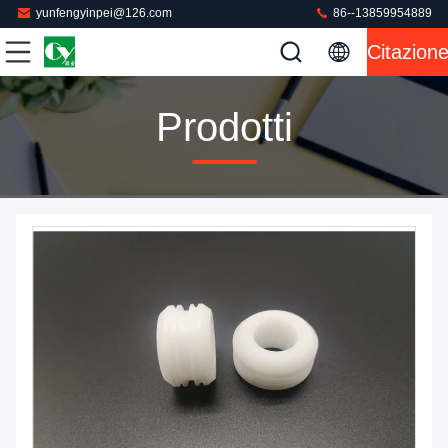
yunfengyinpei@126.com
86--13859954889
Citazion
Prodotti