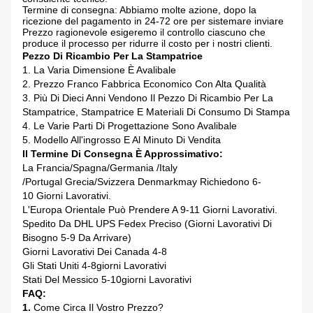
Termine di consegna: Abbiamo molte azione, dopo la
ricezione del pagamento in 24-72 ore per sistemare inviare
Prezzo ragionevole esigeremo il controllo ciascuno che
produce il processo per ridurre il costo per i nostri clienti.
Pezzo Di Ricambio Per La Stampatrice
1. La Varia Dimensione È Avalibale
2. Prezzo Franco Fabbrica Economico Con Alta Qualità
3. Più Di Dieci Anni Vendono Il Pezzo Di Ricambio Per La
Stampatrice, Stampatrice E Materiali Di Consumo Di Stampa
4. Le Varie Parti Di Progettazione Sono Avalibale
5. Modello All'ingrosso E Al Minuto Di Vendita
Il Termine Di Consegna È Approssimativo:
La Francia/Spagna/Germania /Italy
/Portugal
Grecia/Svizzera Denmarkmay
Richiedono 6-
10 Giorni Lavorativi.
L'Europa Orientale Può Prendere A 9-11 Giorni Lavorativi.
Spedito Da DHL UPS Fedex Preciso (giorni Lavorativi Di
Bisogno 5-9 Da Arrivare)
Giorni Lavorativi Dei Canada 4-8
Gli Stati Uniti 4
-8giorni Lavorativi
Stati Del Messico 5
-10giorni Lavorativi
FAQ:
1.
Come Circa Il Vostro Prezzo?