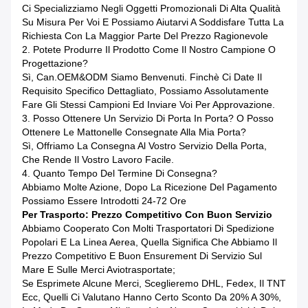
Ci Specializziamo Negli Oggetti Promozionali Di Alta Qualità
Su Misura Per Voi E Possiamo Aiutarvi A Soddisfare Tutta La
Richiesta Con La Maggior Parte Del Prezzo Ragionevole
2. Potete Produrre Il Prodotto Come Il Nostro Campione O
Progettazione?
Sì, Can.OEM&ODM Siamo Benvenuti. Finchè Ci Date Il
Requisito Specifico Dettagliato, Possiamo Assolutamente
Fare Gli Stessi Campioni Ed Inviare Voi Per Approvazione.
3.
Posso Ottenere Un Servizio Di Porta In Porta? O Posso
Ottenere Le Mattonelle Consegnate Alla Mia Porta?
Sì, Offriamo La Consegna Al Vostro Servizio Della Porta,
Che Rende Il Vostro Lavoro Facile.
4. Quanto Tempo Del Termine Di Consegna?
Abbiamo Molte Azione, Dopo La Ricezione Del Pagamento
Possiamo Essere Introdotti 24-72 Ore
Per Trasporto: Prezzo Competitivo Con Buon Servizio
Abbiamo Cooperato Con Molti Trasportatori Di Spedizione
Popolari E La Linea Aerea, Quella Significa Che Abbiamo Il
Prezzo Competitivo E Buon Ensurement Di Servizio Sul
Mare E Sulle Merci Aviotrasportate;
Se Esprimete Alcune Merci, Sceglieremo DHL, Fedex, Il TNT
Ecc, Quelli Ci Valutano Hanno Certo Sconto Da 20% A 30%,