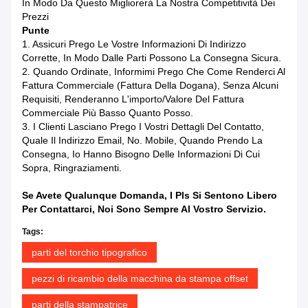
In Modo Da Questo Migliorerà La Nostra Competitività Dei
Prezzi
Punte
1. Assicuri Prego Le Vostre Informazioni Di Indirizzo
Corrette, In Modo Dalle Parti Possono La Consegna Sicura.
2. Quando Ordinate, Informimi Prego Che Come Renderci Al
Fattura Commerciale (fattura Della Dogana), Senza Alcuni
Requisiti, Renderanno L'importo/valore Del Fattura
Commerciale Più Basso Quanto Posso.
3. I Clienti Lasciano Prego I Vostri Dettagli Del Contatto,
Quale Il Indirizzo Email, No. Mobile, Quando Prendo La
Consegna, Io Hanno Bisogno Delle Informazioni Di Cui
Sopra, Ringraziamenti.
Se Avete Qualunque Domanda, I Pls Si Sentono Libero
Per Contattarci, Noi Sono Sempre Al Vostro Servizio.
Tags:
parti del torchio tipografico
pezzi di ricambio della macchina da stampa offset
parti della stampatrice