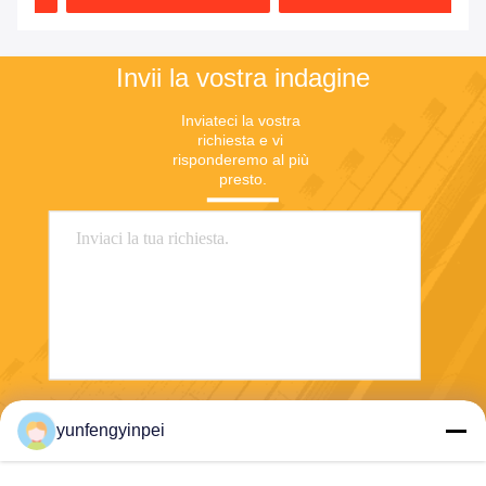
macchina da stampa
Heidelberg
Invii la vostra indagine
Inviateci la vostra 
richiesta e vi 
risponderemo al più 
presto.
Invii
yunfengyinpei