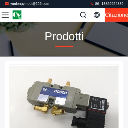
yunfengyinpei@126.com
86--13859954889
Citazion
Prodotti