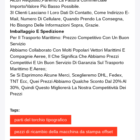
Alcun Requisito,faremo La Fattura Commerciale
Importo/valore Più Basso Possibile.
3I Clienti Lasciano I Loro Dati Di Contatto, Come Indirizzo E-
Mail, Numero Di Cellulare, Quando Prendo La Consegna,
Ho Bisogno Delle Informazioni Sopra, Grazie.
Imballaggio E Spedizione
Per Il Trasporto Marittimo: Prezzo Competitivo Con Un Buon
Servizio
Abbiamo Collaborato Con Molti Popolari Vettori Marittimi E
Compagnie Aeree, Il Che Significa Che Abbiamo Prezzi
Competitivi E Un Buon Servizio Di Garanzia Sul Trasporto
Marittimo E Aereo;
Se Si Esprimono Alcune Merci, Sceglieremo DHL, Fedex,
TNT Ecc, Quei Prezzi Abbiamo Qualche Sconto Dal 20% Al
30%, Quindi Questo Migliorerà La Nostra Competitività Dei
Prezzi
Tags:
parti del torchio tipografico
pezzi di ricambio della macchina da stampa offset