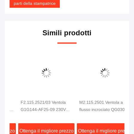
parti della stampatrice
Simili prodotti
F2.115.2521/03 Ventola
M2.115.2501 Ventola a
He
pa
G1G144-AF25-09 230VAC
flusso incrociato QG030-
C5
e
94W Per Macchina da
353/14 Ventola di
Ar
Stampa CD102 SM102
raffreddamento per
Pa
zzo
Ottenga il migliore prezzo
Ottenga il migliore prezzo
Ot
CD74 SM74 XL75
armadio elettrico per
S