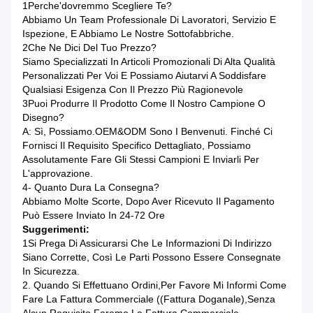
1Perche'dovremmo Scegliere Te?
Abbiamo Un Team Professionale Di Lavoratori, Servizio E
Ispezione, E Abbiamo Le Nostre Sottofabbriche.
2Che Ne Dici Del Tuo Prezzo?
Siamo Specializzati In Articoli Promozionali Di Alta Qualità
Personalizzati Per Voi E Possiamo Aiutarvi A Soddisfare
Qualsiasi Esigenza Con Il Prezzo Più Ragionevole
3Puoi Produrre Il Prodotto Come Il Nostro Campione O
Disegno?
A: Sì, Possiamo.OEM&ODM Sono I Benvenuti. Finché Ci
Fornisci Il Requisito Specifico Dettagliato, Possiamo
Assolutamente Fare Gli Stessi Campioni E Inviarli Per
L'approvazione.
4- Quanto Dura La Consegna?
Abbiamo Molte Scorte, Dopo Aver Ricevuto Il Pagamento
Può Essere Inviato In 24-72 Ore
Suggerimenti:
1Si Prega Di Assicurarsi Che Le Informazioni Di Indirizzo
Siano Corrette, Così Le Parti Possono Essere Consegnate
In Sicurezza.
2. Quando Si Effettuano Ordini,per Favore Mi Informi Come
Fare La Fattura Commerciale ((fattura Doganale),senza