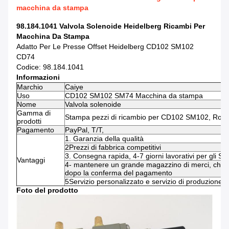
macchina da stampa
98.184.1041 Valvola Solenoide Heidelberg Ricambi Per
Macchina Da Stampa
Adatto Per Le Presse Offset Heidelberg CD102 SM102
CD74
Codice: 98.184.1041
Informazioni
Marchio
Caiye
Uso
CD102 SM102 SM74 Macchina da stampa
Nome
Valvola solenoide
Gamma di
Stampa pezzi di ricambio per CD102 SM102, Rolan
prodotti
Pagamento
PayPal, T/T,
1. Garanzia della qualità
2Prezzi di fabbrica competitivi
3. Consegna rapida, 4-7 giorni lavorativi per gli St
Vantaggi
4- mantenere un grande magazzino di merci, che p
dopo la conferma del pagamento
5Servizio personalizzato e servizio di produzione di
Foto del prodotto